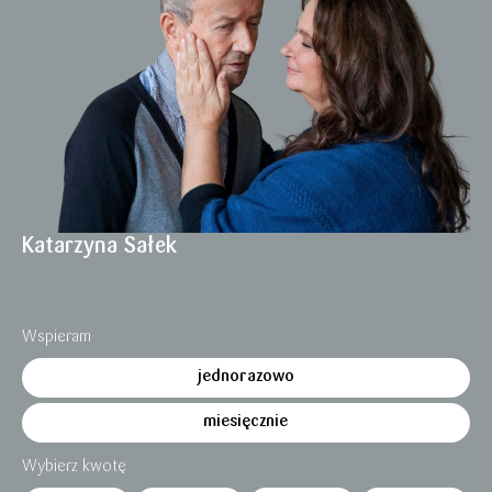
Katarzyna Sałek
Wspieram
jednorazowo
miesięcznie
Wybierz kwotę